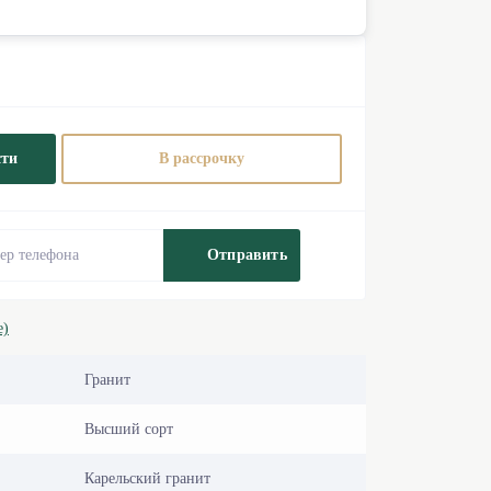
сти
В рассрочку
Отправить
е)
Гранит
Высший сорт
Карельский гранит