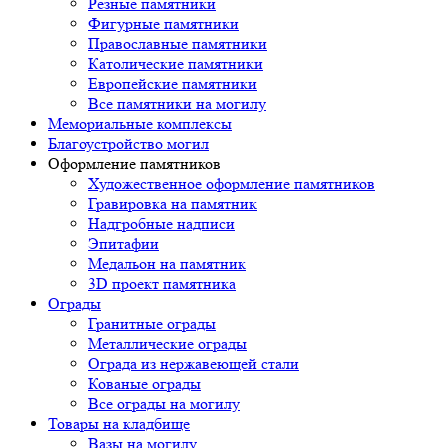
Резные памятники
Фигурные памятники
Православные памятники
Католические памятники
Европейские памятники
Все памятники на могилу
Мемориальные комплексы
Благоустройство могил
Оформление памятников
Художественное оформление памятников
Гравировка на памятник
Надгробные надписи
Эпитафии
Медальон на памятник
3D проект памятника
Ограды
Гранитные ограды
Металлические ограды
Ограда из нержавеющей стали
Кованые ограды
Все ограды на могилу
Товары на кладбище
Вазы на могилу