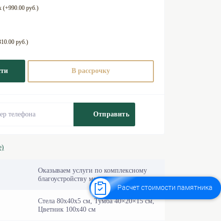
 (+990.00 руб.)
10.00 руб.)
сти
В рассрочку
Отправить
е)
Оказываем услуги по комплексному
благоустройству могил «под ключ».
Расчет стоимости памятника
Стела 80х40х5 см, Тумба 40×20×15 см,
Цветник 100х40 см