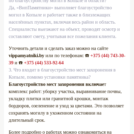
по благоустройству могил в Копыле и области?
Да, «ВипПамятники» выполняет благоустройство
могил в Копыле и работает также в близлежащих
населённых пунктах, включая весь район и область.
Специалисты выезжают на объект, проводят осмотр и
составляют смету, учитывая все пожелания клиента.
Уточнить детали и сделать заказ можно на сайте
vippamyatniki.by
или по телефонам: ☎️
+375 (44) 743-30-
39
и ☎️
+375 (44) 533-92-64
3.
Что входит в благоустройство мест захоронения в
Копыле, помимо установки памятника?
Благоустройство мест захоронения включае
т
комплекс работ: уборку участка, выравнивание почвы,
укладку плитки или гранитной крошки, монтаж
бордюров, озеленение и уход за цветами. Это позволяет
сохранять могилу в ухоженном состоянии на
длительный срок.
Более подробно о работах можно ознакомиться на