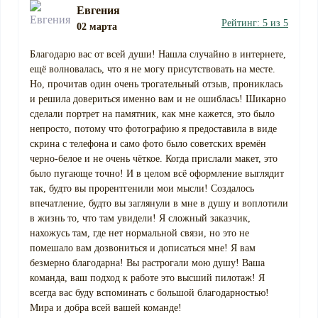
Евгения
Рейтинг: 5 из 5
02 марта
Благодарю вас от всей души! Нашла случайно в интернете,
ещё волновалась, что я не могу присутствовать на месте.
Но, прочитав один очень трогательный отзыв, прониклась
и решила довериться именно вам и не ошиблась! Шикарно
сделали портрет на памятник, как мне кажется, это было
непросто, потому что фотографию я предоставила в виде
скрина с телефона и само фото было советских времён
черно-белое и не очень чёткое. Когда прислали макет, это
было пугающе точно! И в целом всё оформление выглядит
так, будто вы прорентгенили мои мысли! Создалось
впечатление, будто вы заглянули в мне в душу и воплотили
в жизнь то, что там увидели! Я сложный заказчик,
нахожусь там, где нет нормальной связи, но это не
помешало вам дозвониться и дописаться мне! Я вам
безмерно благодарна! Вы растрогали мою душу! Ваша
команда, ваш подход к работе это высший пилотаж! Я
всегда вас буду вспоминать с большой благодарностью!
Мира и добра всей вашей команде!