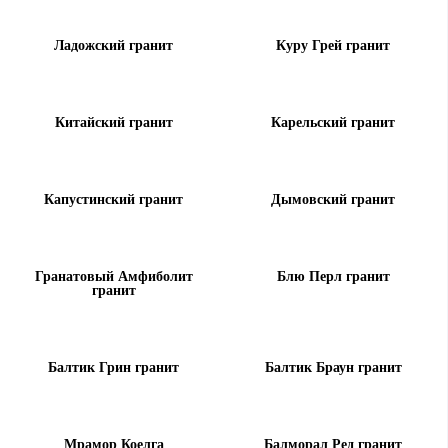
Ладожский гранит
Куру Грей гранит
Китайский гранит
Карельский гранит
Капустинский гранит
Дымовский гранит
Гранатовый Амфиболит
Блю Перл гранит
гранит
Балтик Грин гранит
Балтик Браун гранит
Мрамор Коелга
Балморал Ред гранит