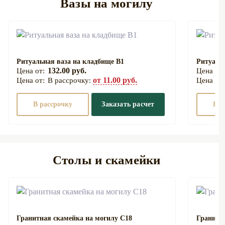
Вазы на могилу
Ритуальная ваза на кладбище В1
Ритуаль
132.00 руб.
от 11.00 руб.
В рассрочку:
В рассрочку
Заказать расчет
В р
Столы и скамейки
Гранитная скамейка на могилу С18
Гранитн