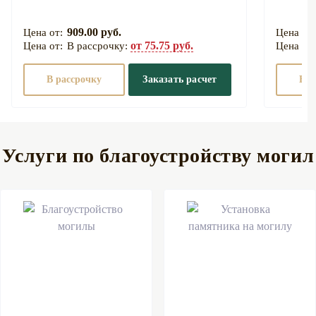
909.00 руб.
от 75.75 руб.
В рассрочку:
В рассрочку
Заказать расчет
В р
Услуги по благоустройству могил