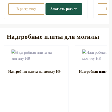
В рассрочку
Заказать расчет
В р
Надгробные плиты для могилы
Надгробная плита на могилу Н9
Надгробная плита н