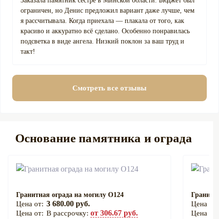
Заказала памятник сестре в Минской области. Бюджет был
ограничен, но Денис предложил вариант даже лучше, чем
я рассчитывала. Когда приехала — плакала от того, как
красиво и аккуратно всё сделано. Особенно понравилась
подсветка в виде ангела. Низкий поклон за ваш труд и
такт!
Смотреть все отзывы
Основание памятника и ограда
Гранитная ограда на могилу О124
Гранитна
3 680.00 руб.
от 306.67 руб.
В рассрочку: