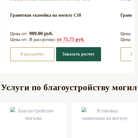
Гранитная скамейка на могилу С18
Гранитн
909.00 руб.
от 75.75 руб.
В рассрочку:
В рассрочку
Заказать расчет
В р
Услуги по благоустройству могил