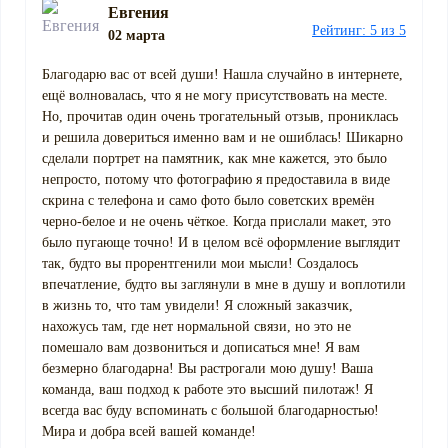
Евгения
Рейтинг: 5 из 5
02 марта
Благодарю вас от всей души! Нашла случайно в интернете,
ещё волновалась, что я не могу присутствовать на месте.
Но, прочитав один очень трогательный отзыв, прониклась
и решила довериться именно вам и не ошиблась! Шикарно
сделали портрет на памятник, как мне кажется, это было
непросто, потому что фотографию я предоставила в виде
скрина с телефона и само фото было советских времён
черно-белое и не очень чёткое. Когда прислали макет, это
было пугающе точно! И в целом всё оформление выглядит
так, будто вы прорентгенили мои мысли! Создалось
впечатление, будто вы заглянули в мне в душу и воплотили
в жизнь то, что там увидели! Я сложный заказчик,
нахожусь там, где нет нормальной связи, но это не
помешало вам дозвониться и дописаться мне! Я вам
безмерно благодарна! Вы растрогали мою душу! Ваша
команда, ваш подход к работе это высший пилотаж! Я
всегда вас буду вспоминать с большой благодарностью!
Мира и добра всей вашей команде!