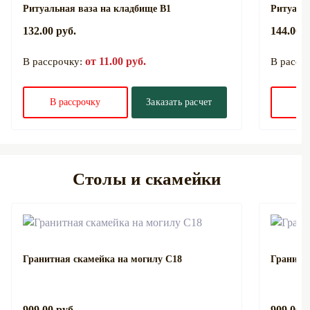
Ритуальная ваза на кладбище В1
Ритуаль
132.00 руб.
144.00 р
от 11.00 руб.
В рассрочку:
В расср
В рассрочку
Заказать расчет
В 
Столы и скамейки
Гранитная скамейка на могилу С18
Гранитн
909.00 руб.
909.00 р