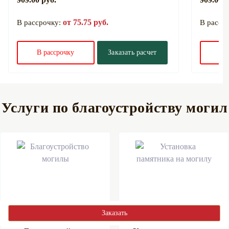
от 75.75 руб.
В рассрочку:
В расср
В рассрочку
Заказать расчет
В 
Услуги по благоустройству могил
Заказать