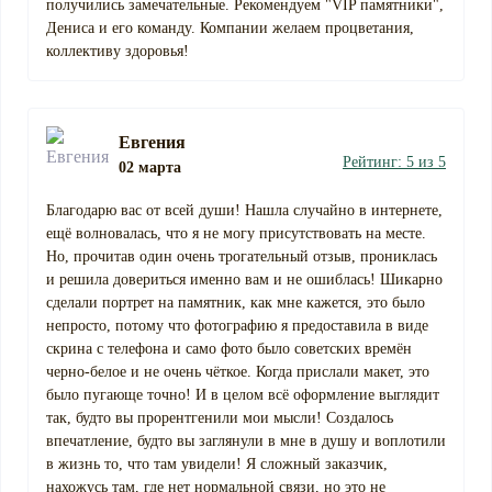
получились замечательные. Рекомендуем "VIP памятники",
Дениса и его команду. Компании желаем процветания,
коллективу здоровья!
Евгения
Рейтинг: 5 из 5
02 марта
Благодарю вас от всей души! Нашла случайно в интернете,
ещё волновалась, что я не могу присутствовать на месте.
Но, прочитав один очень трогательный отзыв, прониклась
и решила довериться именно вам и не ошиблась! Шикарно
сделали портрет на памятник, как мне кажется, это было
непросто, потому что фотографию я предоставила в виде
скрина с телефона и само фото было советских времён
черно-белое и не очень чёткое. Когда прислали макет, это
было пугающе точно! И в целом всё оформление выглядит
так, будто вы прорентгенили мои мысли! Создалось
впечатление, будто вы заглянули в мне в душу и воплотили
в жизнь то, что там увидели! Я сложный заказчик,
нахожусь там, где нет нормальной связи, но это не