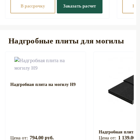
В рассрочку
Заказать расчет
В р
Надгробные плиты для могилы
Надгробная плита на могилу Н9
Надгробная плита н
794.00 руб.
1 139.00 р