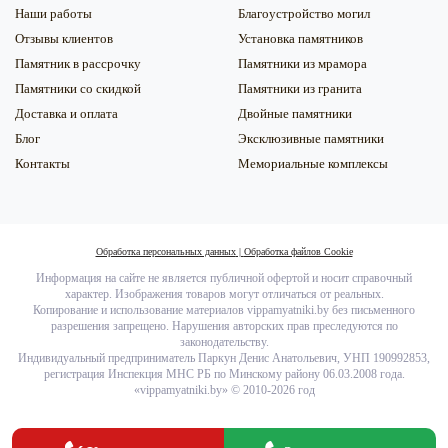
Наши работы
Благоустройство могил
Отзывы клиентов
Установка памятников
Памятник в рассрочку
Памятники из мрамора
Памятники со скидкой
Памятники из гранита
Доставка и оплата
Двойные памятники
Блог
Эксклюзивные памятники
Контакты
Мемориальные комплексы
Обработка персональных данных
|
Обработка файлов Сookie
Информация на сайте не является публичной офертой и носит справочный
характер. Изображения товаров могут отличаться от реальных.
Копирование и использование материалов vippamyatniki.by без письменного
разрешения запрещено. Нарушения авторских прав преследуются по
законодательству.
Индивидуальный предприниматель Паркун Денис Анатольевич, УНП 190992853,
регистрация Инспекция МНС РБ по Минскому району 06.03.2008 года.
«
vippamyatniki.by
» © 2010-2026 год
Заказать