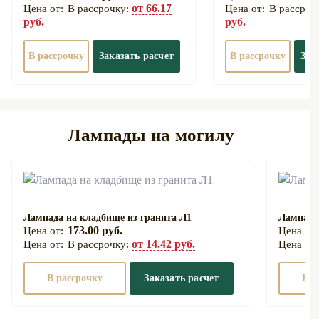
от 66.17
В рассрочку:
В рассроч
руб.
руб.
В рассрочку
Заказать расчет
В рассрочку
Зак
Лампады на могилу
Лампада на кладбище из гранита Л1
Лампада
173.00 руб.
от 14.42 руб.
В рассрочку:
В рассрочку
Заказать расчет
В р