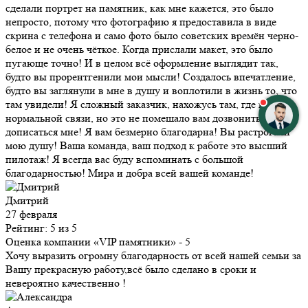
сделали портрет на памятник, как мне кажется, это было
непросто, потому что фотографию я предоставила в виде
скрина с телефона и само фото было советских времён черно-
белое и не очень чёткое. Когда прислали макет, это было
пугающе точно! И в целом всё оформление выглядит так,
будто вы прорентгенили мои мысли! Создалось впечатление,
будто вы заглянули в мне в душу и воплотили в жизнь то, что
там увидели! Я сложный заказчик, нахожусь там, где нет
нормальной связи, но это не помешало вам дозвониться и
дописаться мне! Я вам безмерно благодарна! Вы растрогали
мою душу! Ваша команда, ваш подход к работе это высший
пилотаж! Я всегда вас буду вспоминать с большой
благодарностью! Мира и добра всей вашей команде!
Дмитрий
27 февраля
Рейтинг: 5 из 5
Оценка компании «VIP памятники»
- 5
Хочу выразить огромну благодарность от всей нашей семьи за
Вашу прекрасную работу,всё было сделано в сроки и
невероятно качественно !