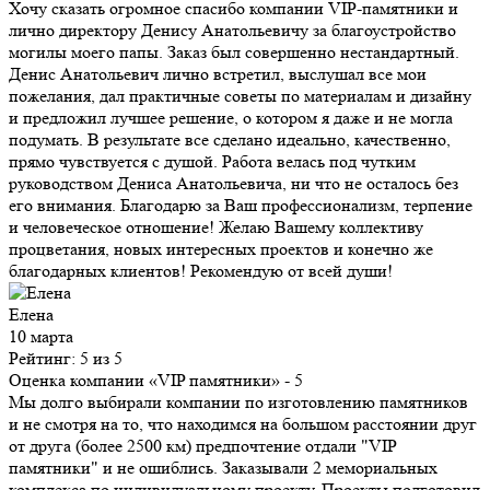
Хочу сказать огромное спасибо компании VIP-памятники и
лично директору Денису Анатольевичу за благоустройство
могилы моего папы. Заказ был совершенно нестандартный.
Денис Анатольевич лично встретил, выслушал все мои
пожелания, дал практичные советы по материалам и дизайну
и предложил лучшее решение, о котором я даже и не могла
подумать. В результате все сделано идеально, качественно,
прямо чувствуется с душой. Работа велась под чутким
руководством Дениса Анатольевича, ни что не осталось без
его внимания. Благодарю за Ваш профессионализм, терпение
и человеческое отношение! Желаю Вашему коллективу
процветания, новых интересных проектов и конечно же
благодарных клиентов! Рекомендую от всей души!
Елена
10 марта
Рейтинг: 5 из 5
Оценка компании «VIP памятники»
- 5
Мы долго выбирали компании по изготовлению памятников
и не смотря на то, что находимся на большом расстоянии друг
от друга (более 2500 км) предпочтение отдали "VIP
памятники" и не ошиблись. Заказывали 2 мемориальных
комплекса по индивидуальному проекту. Проекты подготовил