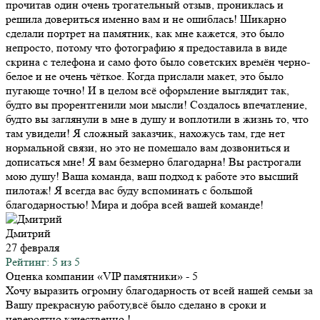
прочитав один очень трогательный отзыв, прониклась и
решила довериться именно вам и не ошиблась! Шикарно
сделали портрет на памятник, как мне кажется, это было
непросто, потому что фотографию я предоставила в виде
скрина с телефона и само фото было советских времён черно-
белое и не очень чёткое. Когда прислали макет, это было
пугающе точно! И в целом всё оформление выглядит так,
будто вы прорентгенили мои мысли! Создалось впечатление,
будто вы заглянули в мне в душу и воплотили в жизнь то, что
там увидели! Я сложный заказчик, нахожусь там, где нет
нормальной связи, но это не помешало вам дозвониться и
дописаться мне! Я вам безмерно благодарна! Вы растрогали
мою душу! Ваша команда, ваш подход к работе это высший
пилотаж! Я всегда вас буду вспоминать с большой
благодарностью! Мира и добра всей вашей команде!
Дмитрий
27 февраля
Рейтинг: 5 из 5
Оценка компании «VIP памятники»
- 5
Хочу выразить огромну благодарность от всей нашей семьи за
Вашу прекрасную работу,всё было сделано в сроки и
невероятно качественно !