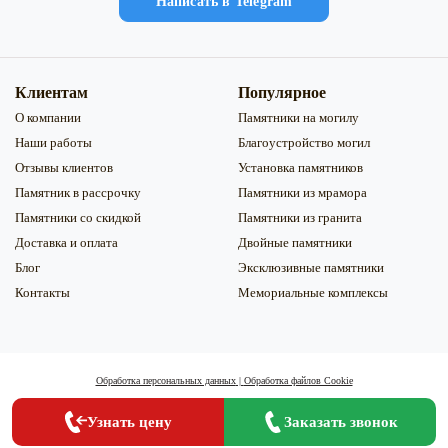
Напиcать в Telegram
Клиентам
Популярное
О компании
Памятники на могилу
Наши работы
Благоустройство могил
Отзывы клиентов
Установка памятников
Памятник в рассрочку
Памятники из мрамора
Памятники со скидкой
Памятники из гранита
Доставка и оплата
Двойные памятники
Блог
Эксклюзивные памятники
Контакты
Мемориальные комплексы
Обработка персональных данных
|
Обработка файлов Сookie
Информация на сайте не является публичной офертой и носит справочный
Заказать
Заказать звонок
Узнать цену
характер. Изображения товаров могут отличаться от реальных.
Копирование и использование материалов vippamyatniki.by без письменного