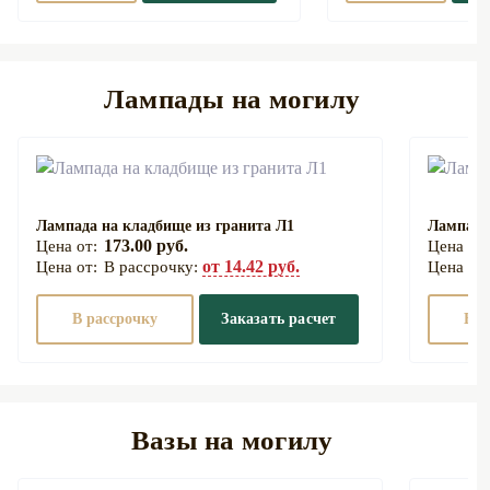
Лампады на могилу
Лампада на кладбище из гранита Л1
Лампада
173.00 руб.
от 14.42 руб.
В рассрочку:
В рассрочку
Заказать расчет
В р
Вазы на могилу