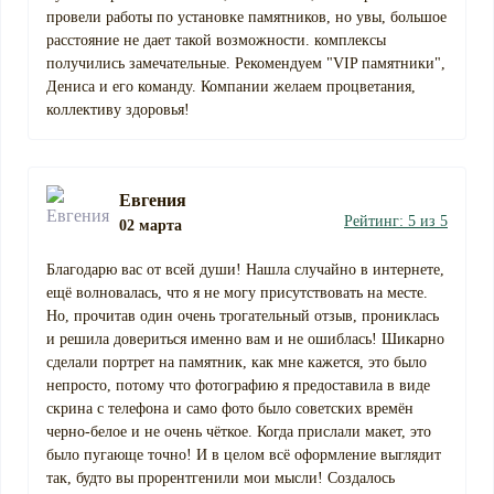
провели работы по установке памятников, но увы, большое
расстояние не дает такой возможности. комплексы
получились замечательные. Рекомендуем "VIP памятники",
Дениса и его команду. Компании желаем процветания,
коллективу здоровья!
Евгения
Рейтинг: 5 из 5
02 марта
Благодарю вас от всей души! Нашла случайно в интернете,
ещё волновалась, что я не могу присутствовать на месте.
Но, прочитав один очень трогательный отзыв, прониклась
и решила довериться именно вам и не ошиблась! Шикарно
сделали портрет на памятник, как мне кажется, это было
непросто, потому что фотографию я предоставила в виде
скрина с телефона и само фото было советских времён
черно-белое и не очень чёткое. Когда прислали макет, это
было пугающе точно! И в целом всё оформление выглядит
так, будто вы прорентгенили мои мысли! Создалось