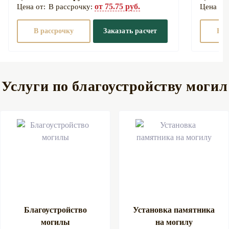
от 75.75 руб.
В рассрочку:
В рассрочку
Заказать расчет
В р
Услуги по благоустройству могил
Благоустройство
Установка памятника
могилы
на могилу