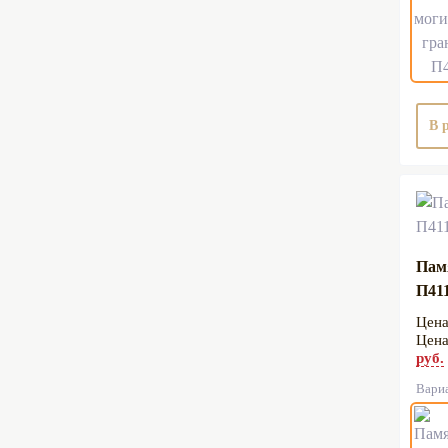
В 
Пам
П41
руб.
Вари