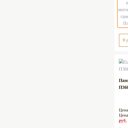
В 
Пам
П36
руб.