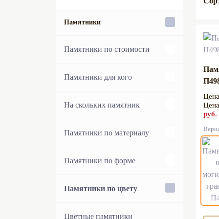
Сор
Памятники
Памятники по стоимости
Пам
Бюджетные памятники
Памятники для кого
П49
Элитные памятники
Женские памятники
На скольких памятник
руб.
Вари
Эксклюзивные памятники
Мужские памятники
Одиночные памятники
Памятники по материалу
Стандартные памятники
Детские памятники
Двойные памятники
Гранитные памятники
Памятники по форме
Европейские памятники
Памятники Родителям
Тройные памятники
Мраморные памятники
Вертикальные памятники
Памятники по цвету
Семейные памятники
Горизонтальные памятники
Цветные памятники