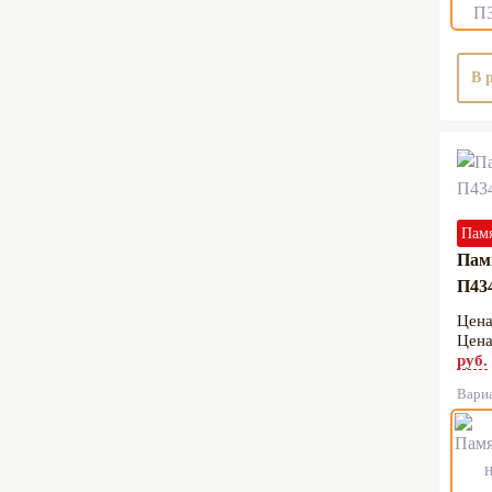
Медальон на памятник
3D проект памятника
В 
Памя
Пам
П43
руб.
Вари