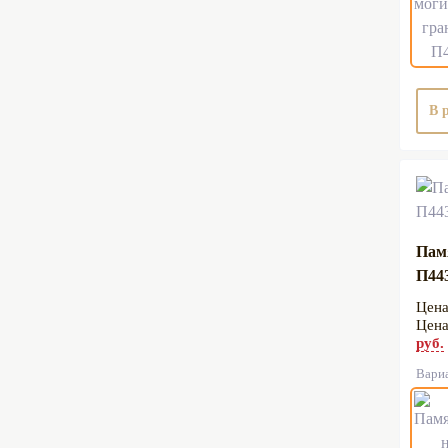
В 
Пам
П44
руб.
Вари