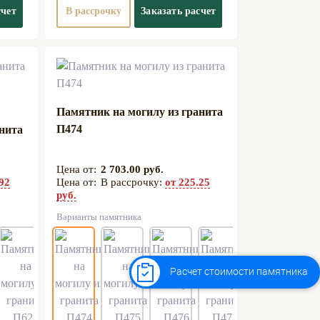
счет
В рассрочку
Заказать расчет
Памятник на могилу из гранита
П474
анита
2 703.00 руб.
.92
В рассрочку:
от 225.25
руб.
Варианты памятника
Расчет стоимости памятника