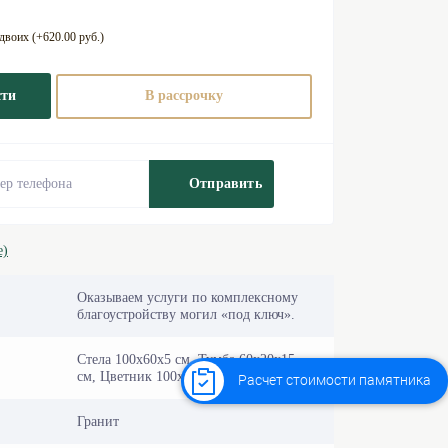
воих (+620.00 руб.)
сти
В рассрочку
Отправить
е)
Оказываем услуги по комплексному
благоустройству могил «под ключ».
Стела 100х60х5 см, Тумба 60х20х15
см, Цветник 100х60 см
Расчет стоимости памятника
Гранит