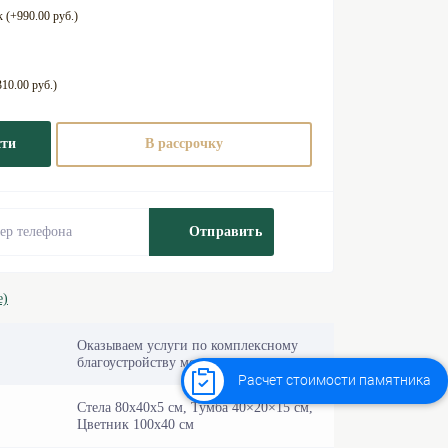
 (+990.00 руб.)
10.00 руб.)
сти
В рассрочку
Отправить
е)
Оказываем услуги по комплексному
благоустройству могил «под ключ».
Расчет стоимости памятника
Стела 80х40х5 см, Тумба 40×20×15 см,
Цветник 100х40 см