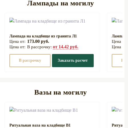
Лампады на могилу
Лампада на кладбище из гранита Л1
Лампада
173.00 руб.
от 14.42 руб.
В рассрочку:
В рассрочку
Заказать расчет
В р
Вазы на могилу
Ритуальная ваза на кладбище В1
Ритуаль