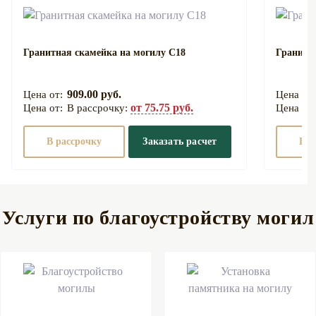
Гранитная скамейка на могилу С18
Гранитн
909.00 руб.
от 75.75 руб.
В рассрочку:
В рассрочку
Заказать расчет
В р
Услуги по благоустройству могил