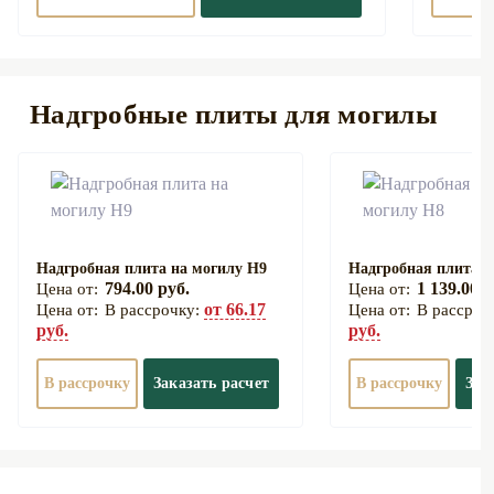
Надгробные плиты для могилы
Надгробная плита на могилу Н9
Надгробная плита н
794.00 руб.
1 139.00 р
от 66.17
В рассрочку:
В рассроч
руб.
руб.
В рассрочку
Заказать расчет
В рассрочку
Зак