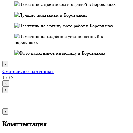
›
Смотреть все памятники
1
/
35
×
‹
›
Комплектация