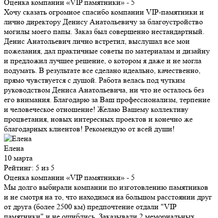
Оценка компании «VIP памятники»
- 5
Хочу сказать огромное спасибо компании VIP-памятники и
лично директору Денису Анатольевичу за благоустройство
могилы моего папы. Заказ был совершенно нестандартный.
Денис Анатольевич лично встретил, выслушал все мои
пожелания, дал практичные советы по материалам и дизайну
и предложил лучшее решение, о котором я даже и не могла
подумать. В результате все сделано идеально, качественно,
прямо чувствуется с душой. Работа велась под чутким
руководством Дениса Анатольевича, ни что не осталось без
его внимания. Благодарю за Ваш профессионализм, терпение
и человеческое отношение! Желаю Вашему коллективу
процветания, новых интересных проектов и конечно же
благодарных клиентов! Рекомендую от всей души!
Елена
10 марта
Рейтинг: 5 из 5
Оценка компании «VIP памятники»
- 5
Мы долго выбирали компании по изготовлению памятников
и не смотря на то, что находимся на большом расстоянии друг
от друга (более 2500 км) предпочтение отдали "VIP
памятники" и не ошиблись. Заказывали 2 мемориальных