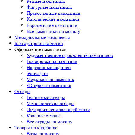
Резные памятники
Фигурные памятники
Православные памятники
Католические памятники
Европейские памятники
Все памятники на могилу
Мемориальные комплексы
Благоустройство могил
Оформление памятников
Художественное оформление памятников
Гравировка на памятник
Надгробные надписи
Эпитафии
Медальон на памятник
3D проект памятника
Ограды
Гранитные ограды
Металлические ограды
Ограда из нержавеющей стали
Кованые ограды
Все ограды на могилу
Товары на кладбище
Вазы на могилу