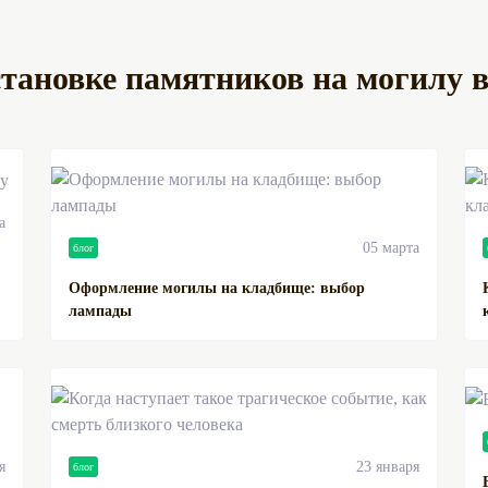
установке памятников на могилу 
а
05 марта
блог
Оформление могилы на кладбище: выбор
лампады
я
23 января
блог