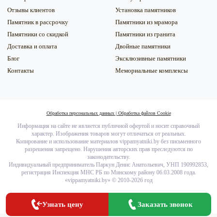
Отзывы клиентов
Установка памятников
Памятник в рассрочку
Памятники из мрамора
Памятники со скидкой
Памятники из гранита
Доставка и оплата
Двойные памятники
Блог
Эксклюзивные памятники
Контакты
Мемориальные комплексы
Обработка персональных данных
|
Обработка файлов Сookie
Информация на сайте не является публичной офертой и носит справочный
характер. Изображения товаров могут отличаться от реальных.
Копирование и использование материалов vippamyatniki.by без письменного
разрешения запрещено. Нарушения авторских прав преследуются по
законодательству.
Индивидуальный предприниматель Паркун Денис Анатольевич, УНП 190992853,
регистрация Инспекция МНС РБ по Минскому району 06.03.2008 года.
«
vippamyatniki.by
» © 2010-2026 год
Заказать
Заказать звонок
Узнать цену