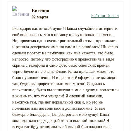
Евгения
Рейтинг: 5 из 5
02 марта
Благодарю вас от всей души! Нашла случайно в интернете,
ещё волновалась, что я не могу присутствовать на месте.
Но, прочитав один очень трогательный отзыв, прониклась
и решила довериться именно вам и не ошиблась! Шикарно
сделали портрет на памятник, как мне кажется, это было
непросто, потому что фотографию я предоставила в виде
скрина с телефона и само фото было советских времён
черно-белое и не очень чёткое. Когда прислали макет, это
было пугающе точно! И в целом всё оформление выглядит
так, будто вы прорентгенили мои мысли! Создалось
впечатление, будто вы заглянули в мне в душу и воплотили
в жизнь то, что там увидели! Я сложный заказчик,
нахожусь там, где нет нормальной связи, но это не
помешало вам дозвониться и дописаться мне! Я вам
безмерно благодарна! Вы растрогали мою душу! Ваша
команда, ваш подход к работе это высший пилотаж! Я
всегда вас буду вспоминать с большой благодарностью!