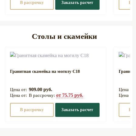
В рассрочку
Заказать расчет
В р
Столы и скамейки
Гранитная скамейка на могилу С18
Гранитн
909.00 руб.
от 75.75 руб.
В рассрочку:
В рассрочку
Заказать расчет
В р