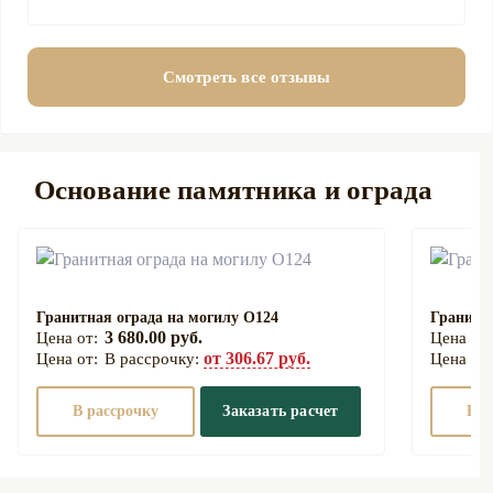
Смотреть все отзывы
Основание памятника и ограда
Гранитная ограда на могилу О124
Гранитна
3 680.00 руб.
от 306.67 руб.
В рассрочку:
В рассрочку
Заказать расчет
В р