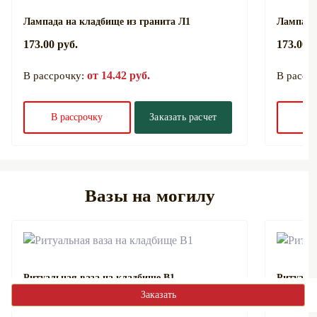
Лампада на кладбище из гранита Л1
Лампада
173.00 руб.
173.00 р
от 14.42 руб.
В рассрочку:
В расср
В рассрочку
Заказать расчет
В 
Вазы на могилу
Ритуальная ваза на кладбище В1
Ритуаль
Заказать
132.00 руб.
144.00 р