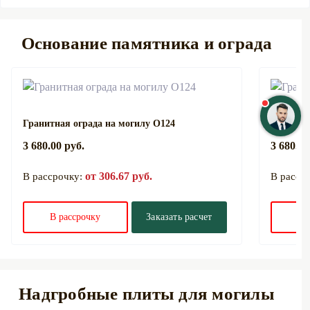
Основание памятника и ограда
Гранитная ограда на могилу О124
Гранитна
3 680.00 руб.
3 680.00
от 306.67 руб.
В рассрочку:
В расср
В рассрочку
Заказать расчет
В 
Надгробные плиты для могилы