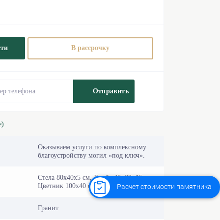
сти
В рассрочку
Отправить
е)
Оказываем услуги по комплексному
благоустройству могил «под ключ».
Стела 80х40х5 см, Тумба 40×20×15 см,
Расчет стоимости памятника
Цветник 100х40 см
Гранит