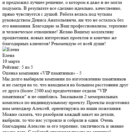
и предложил лучшее решение, о котором я даже и не могла
подумать. В результате все сделано идеально, качественно,
прямо чувствуется с душой. Работа велась под чутким
руководством Дениса Анатольевича, ни что не осталось без
его внимания. Благодарю за Ваш профессионализм, терпение
и человеческое отношение! Желаю Вашему коллективу
процветания, новых интересных проектов и конечно же
благодарных клиентов! Рекомендую от всей души!
Елена
10 марта
Рейтинг: 5 из 5
Оценка компании «VIP памятники»
- 5
Мы долго выбирали компании по изготовлению памятников
и не смотря на то, что находимся на большом расстоянии друг
от друга (более 2500 км) предпочтение отдали "VIP
памятники" и не ошиблись. Заказывали 2 мемориальных
комплекса по индивидуальному проекту. Проекты подготовил
нам менеджер Алексей, ориентируясь на наши пожелания.
Можно сказать, что разобрали каждый макет на детали,
выбрали, то что нас устроило и собрали в один. Очень
благодарны Алексею за его терпение, тактичность и знание
своего дела. С работой справился просто на отлично!