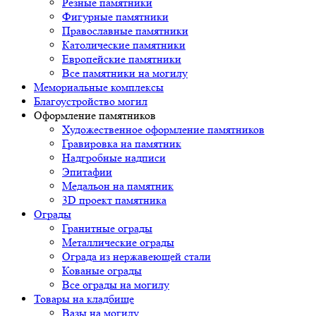
Резные памятники
Фигурные памятники
Православные памятники
Католические памятники
Европейские памятники
Все памятники на могилу
Мемориальные комплексы
Благоустройство могил
Оформление памятников
Художественное оформление памятников
Гравировка на памятник
Надгробные надписи
Эпитафии
Медальон на памятник
3D проект памятника
Ограды
Гранитные ограды
Металлические ограды
Ограда из нержавеющей стали
Кованые ограды
Все ограды на могилу
Товары на кладбище
Вазы на могилу