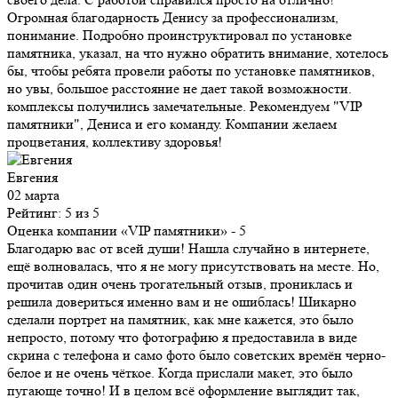
Огромная благодарность Денису за профессионализм,
понимание. Подробно проинструктировал по установке
памятника, указал, на что нужно обратить внимание, хотелось
бы, чтобы ребята провели работы по установке памятников,
но увы, большое расстояние не дает такой возможности.
комплексы получились замечательные. Рекомендуем "VIP
памятники", Дениса и его команду. Компании желаем
процветания, коллективу здоровья!
Евгения
02 марта
Рейтинг: 5 из 5
Оценка компании «VIP памятники»
- 5
Благодарю вас от всей души! Нашла случайно в интернете,
ещё волновалась, что я не могу присутствовать на месте. Но,
прочитав один очень трогательный отзыв, прониклась и
решила довериться именно вам и не ошиблась! Шикарно
сделали портрет на памятник, как мне кажется, это было
непросто, потому что фотографию я предоставила в виде
скрина с телефона и само фото было советских времён черно-
белое и не очень чёткое. Когда прислали макет, это было
пугающе точно! И в целом всё оформление выглядит так,