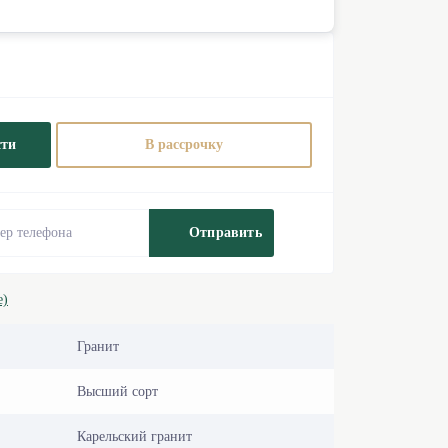
сти
В рассрочку
Отправить
е)
Гранит
Высший сорт
Карельский гранит