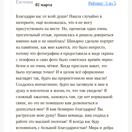
Рейтинг: 5 из 5
02 марта
Благодарю вас от всей души! Нашла случайно в
интернете, ещё волновалась, что я не могу
присутствовать на месте. Но, прочитав один очень
трогательный отзыв, прониклась и решила довериться
именно вам и не ошиблась! Шикарно сделали портрет
на памятник, как мне кажется, это было непросто,
потому что фотографию я предоставила в виде скрина
с телефона и само фото было советских времён черно-
белое и не очень чёткое. Когда прислали макет, это
было пугающе точно! И в целом всё оформление
выглядит так, будто вы прорентгенили мои мысли!
Создалось впечатление, будто вы заглянули в мне в
душу и воплотили в жизнь то, что там увидели! Я
сложный заказчик, нахожусь там, где нет нормальной
связи, но это не помешало вам дозвониться и
дописаться мне! Я вам безмерно благодарна! Вы
растрогали мою душу! Ваша команда, ваш подход к
работе это высший пилотаж! Я всегда вас буду
вспоминать с большой благодарностью! Мира и добра