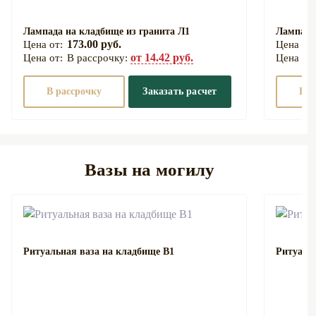
Лампада на кладбище из гранита Л1
Лампада
173.00 руб.
от 14.42 руб.
В рассрочку:
В рассрочку
Заказать расчет
В р
Вазы на могилу
Ритуальная ваза на кладбище В1
Ритуаль