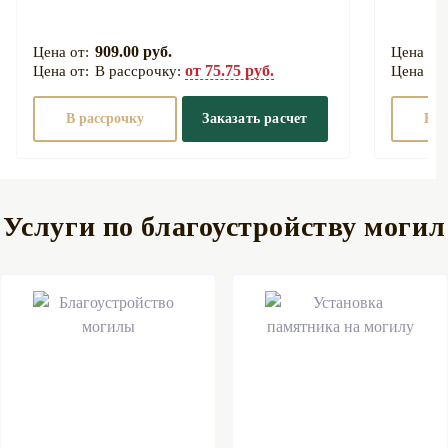
909.00 руб.
от 75.75 руб.
В рассрочку:
В рассрочку
Заказать расчет
В р
Услуги по благоустройству могил