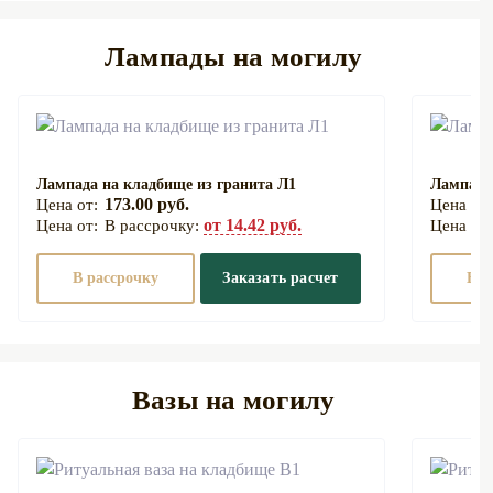
Лампады на могилу
Лампада на кладбище из гранита Л1
Лампада
173.00 руб.
от 14.42 руб.
В рассрочку:
В рассрочку
Заказать расчет
В р
Вазы на могилу