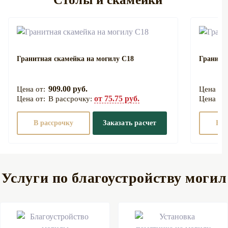
Гранитная скамейка на могилу С18
Гранитн
909.00 руб.
от 75.75 руб.
В рассрочку:
В рассрочку
Заказать расчет
В р
Услуги по благоустройству могил