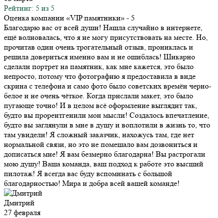
Рейтинг: 5 из 5
Оценка компании «VIP памятники»
- 5
Благодарю вас от всей души! Нашла случайно в интернете,
ещё волновалась, что я не могу присутствовать на месте. Но,
прочитав один очень трогательный отзыв, прониклась и
решила довериться именно вам и не ошиблась! Шикарно
сделали портрет на памятник, как мне кажется, это было
непросто, потому что фотографию я предоставила в виде
скрина с телефона и само фото было советских времён черно-
белое и не очень чёткое. Когда прислали макет, это было
пугающе точно! И в целом всё оформление выглядит так,
будто вы прорентгенили мои мысли! Создалось впечатление,
будто вы заглянули в мне в душу и воплотили в жизнь то, что
там увидели! Я сложный заказчик, нахожусь там, где нет
нормальной связи, но это не помешало вам дозвониться и
дописаться мне! Я вам безмерно благодарна! Вы растрогали
мою душу! Ваша команда, ваш подход к работе это высший
пилотаж! Я всегда вас буду вспоминать с большой
благодарностью! Мира и добра всей вашей команде!
Дмитрий
27 февраля