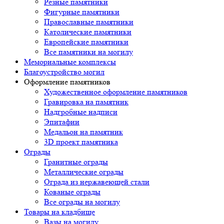
Резные памятники
Фигурные памятники
Православные памятники
Католические памятники
Европейские памятники
Все памятники на могилу
Мемориальные комплексы
Благоустройство могил
Оформление памятников
Художественное оформление памятников
Гравировка на памятник
Надгробные надписи
Эпитафии
Медальон на памятник
3D проект памятника
Ограды
Гранитные ограды
Металлические ограды
Ограда из нержавеющей стали
Кованые ограды
Все ограды на могилу
Товары на кладбище
Вазы на могилу