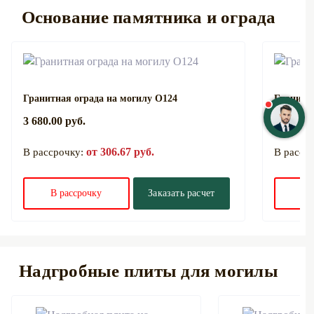
Основание памятника и ограда
Гранитная ограда на могилу О124
Гранитна
3 680.00 руб.
3 680.00
от 306.67 руб.
В рассрочку:
В расср
В рассрочку
Заказать расчет
В 
Надгробные плиты для могилы