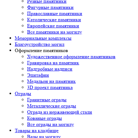
Резные памятники
Фигурные памятники
Православные памятники
Католические памятники
Европейские памятники
Все памятники на могилу
Мемориальные комплексы
Благоустройство могил
Оформление памятников
Художественное оформление памятников
Гравировка на памятник
Надгробные надписи
Эпитафии
Медальон на памятник
3D проект памятника
Ограды
Гранитные ограды
Металлические ограды
Ограда из нержавеющей стали
Кованые ограды
Все ограды на могилу
Товары на кладбище
Вазы на могилу