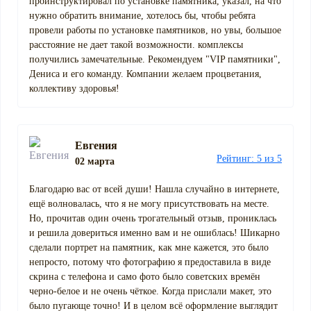
проинструктировал по установке памятника, указал, на что
нужно обратить внимание, хотелось бы, чтобы ребята
провели работы по установке памятников, но увы, большое
расстояние не дает такой возможности. комплексы
получились замечательные. Рекомендуем "VIP памятники",
Дениса и его команду. Компании желаем процветания,
коллективу здоровья!
Евгения
Рейтинг: 5 из 5
02 марта
Благодарю вас от всей души! Нашла случайно в интернете,
ещё волновалась, что я не могу присутствовать на месте.
Но, прочитав один очень трогательный отзыв, прониклась
и решила довериться именно вам и не ошиблась! Шикарно
сделали портрет на памятник, как мне кажется, это было
непросто, потому что фотографию я предоставила в виде
скрина с телефона и само фото было советских времён
черно-белое и не очень чёткое. Когда прислали макет, это
было пугающе точно! И в целом всё оформление выглядит