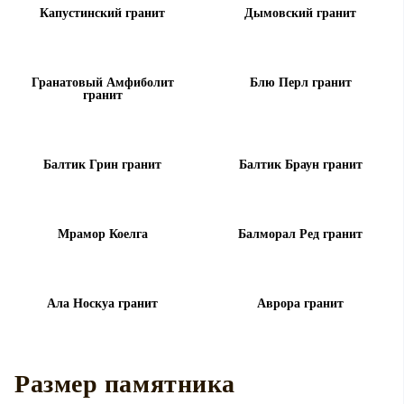
Капустинский гранит
Дымовский гранит
Гранатовый Амфиболит
Блю Перл гранит
гранит
Балтик Грин гранит
Балтик Браун гранит
Мрамор Коелга
Балморал Ред гранит
Ала Носкуа гранит
Аврора гранит
Размер памятника