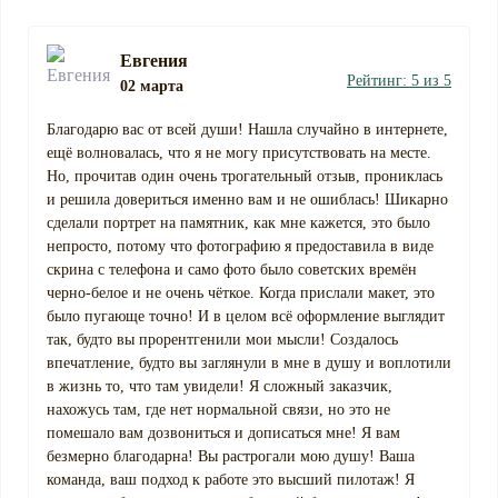
Евгения
Рейтинг: 5 из 5
02 марта
Благодарю вас от всей души! Нашла случайно в интернете,
ещё волновалась, что я не могу присутствовать на месте.
Но, прочитав один очень трогательный отзыв, прониклась
и решила довериться именно вам и не ошиблась! Шикарно
сделали портрет на памятник, как мне кажется, это было
непросто, потому что фотографию я предоставила в виде
скрина с телефона и само фото было советских времён
черно-белое и не очень чёткое. Когда прислали макет, это
было пугающе точно! И в целом всё оформление выглядит
так, будто вы прорентгенили мои мысли! Создалось
впечатление, будто вы заглянули в мне в душу и воплотили
в жизнь то, что там увидели! Я сложный заказчик,
нахожусь там, где нет нормальной связи, но это не
помешало вам дозвониться и дописаться мне! Я вам
безмерно благодарна! Вы растрогали мою душу! Ваша
команда, ваш подход к работе это высший пилотаж! Я