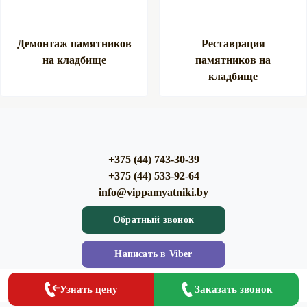
Демонтаж памятников
Реставрация
на кладбище
памятников на
кладбище
+375 (44) 743-30-39
+375 (44) 533-92-64
info@vippamyatniki.by
Обратный звонок
Напиcать в Viber
Заказать
Напиcать в WhatsApp
Заказать звонок
Узнать цену