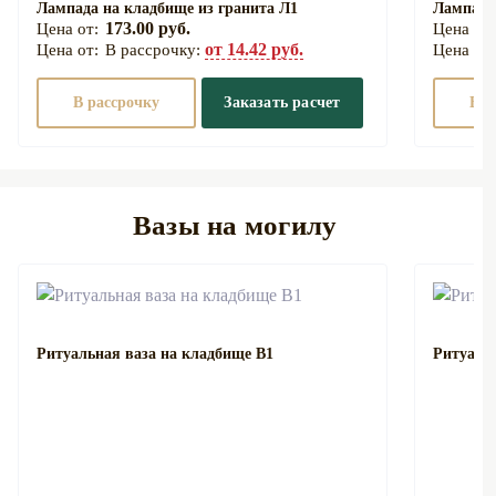
Лампада на кладбище из гранита Л1
Лампада
173.00 руб.
от 14.42 руб.
В рассрочку:
В рассрочку
Заказать расчет
В р
Вазы на могилу
Ритуальная ваза на кладбище В1
Ритуаль