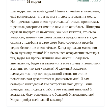
Рейтинг: 5 из 5
02 марта
Благодарю вас от всей души! Нашла случайно в интернете,
ещё волновалась, что я не могу присутствовать на месте.
Но, прочитав один очень трогательный отзыв, прониклась
и решила довериться именно вам и не ошиблась! Шикарно
сделали портрет на памятник, как мне кажется, это было
непросто, потому что фотографию я предоставила в виде
скрина с телефона и само фото было советских времён
черно-белое и не очень чёткое. Когда прислали макет, это
было пугающе точно! И в целом всё оформление выглядит
так, будто вы прорентгенили мои мысли! Создалось
впечатление, будто вы заглянули в мне в душу и воплотили
в жизнь то, что там увидели! Я сложный заказчик,
нахожусь там, где нет нормальной связи, но это не
помешало вам дозвониться и дописаться мне! Я вам
безмерно благодарна! Вы растрогали мою душу! Ваша
команда, ваш подход к работе это высший пилотаж! Я
всегда вас буду вспоминать с большой благодарностью!
Мира и добра всей вашей команде!