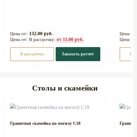
132.00 руб.
от 11.00 руб.
В рассрочку:
В рассрочку
Заказать расчет
В р
Столы и скамейки
Гранитная скамейка на могилу С18
Гранитн