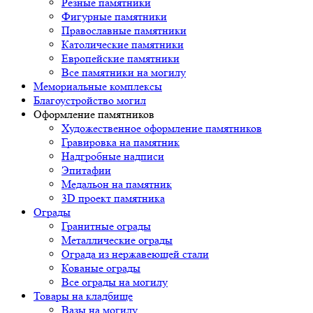
Резные памятники
Фигурные памятники
Православные памятники
Католические памятники
Европейские памятники
Все памятники на могилу
Мемориальные комплексы
Благоустройство могил
Оформление памятников
Художественное оформление памятников
Гравировка на памятник
Надгробные надписи
Эпитафии
Медальон на памятник
3D проект памятника
Ограды
Гранитные ограды
Металлические ограды
Ограда из нержавеющей стали
Кованые ограды
Все ограды на могилу
Товары на кладбище
Вазы на могилу