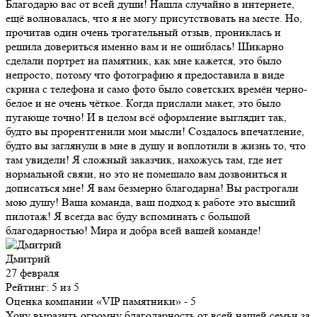
Благодарю вас от всей души! Нашла случайно в интернете,
ещё волновалась, что я не могу присутствовать на месте. Но,
прочитав один очень трогательный отзыв, прониклась и
решила довериться именно вам и не ошиблась! Шикарно
сделали портрет на памятник, как мне кажется, это было
непросто, потому что фотографию я предоставила в виде
скрина с телефона и само фото было советских времён черно-
белое и не очень чёткое. Когда прислали макет, это было
пугающе точно! И в целом всё оформление выглядит так,
будто вы прорентгенили мои мысли! Создалось впечатление,
будто вы заглянули в мне в душу и воплотили в жизнь то, что
там увидели! Я сложный заказчик, нахожусь там, где нет
нормальной связи, но это не помешало вам дозвониться и
дописаться мне! Я вам безмерно благодарна! Вы растрогали
мою душу! Ваша команда, ваш подход к работе это высший
пилотаж! Я всегда вас буду вспоминать с большой
благодарностью! Мира и добра всей вашей команде!
Дмитрий
27 февраля
Рейтинг: 5 из 5
Оценка компании «VIP памятники»
- 5
Хочу выразить огромну благодарность от всей нашей семьи за