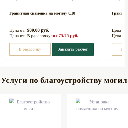
Гранитная скамейка на могилу С18
Гранитн
909.00 руб.
от 75.75 руб.
В рассрочку:
В рассрочку
Заказать расчет
В р
Услуги по благоустройству могил