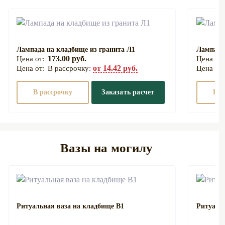
Лампада на кладбище из гранита Л1
Лампада
173.00 руб.
от 14.42 руб.
В рассрочку:
В рассрочку
Заказать расчет
В р
Вазы на могилу
Ритуальная ваза на кладбище В1
Ритуаль