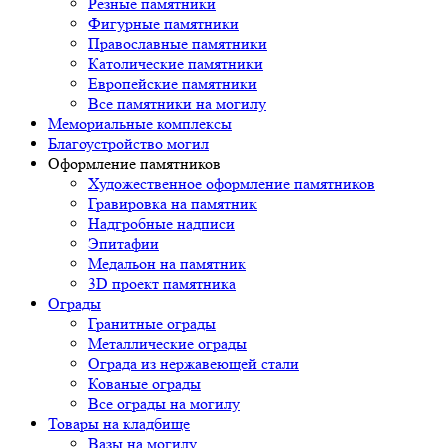
Резные памятники
Фигурные памятники
Православные памятники
Католические памятники
Европейские памятники
Все памятники на могилу
Мемориальные комплексы
Благоустройство могил
Оформление памятников
Художественное оформление памятников
Гравировка на памятник
Надгробные надписи
Эпитафии
Медальон на памятник
3D проект памятника
Ограды
Гранитные ограды
Металлические ограды
Ограда из нержавеющей стали
Кованые ограды
Все ограды на могилу
Товары на кладбище
Вазы на могилу