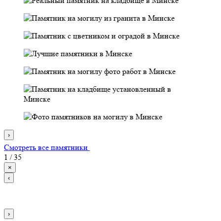
›
Смотреть все памятники
1
/
35
×
‹
›