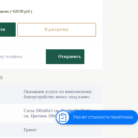
воих (+620.00 руб.)
сти
В рассрочку
Отправить
е)
Оказываем услуги по комплексному
благоустройству могил «под ключ».
Стела 100х60х5 см, Тумба 60х20х15
см, Цветник 100х60 см
Расчет стоимости памятника
Гранит