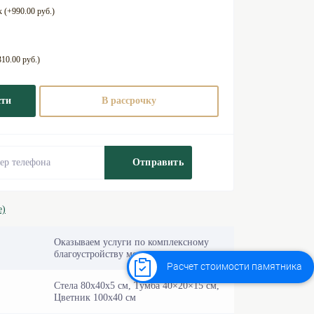
 (+990.00 руб.)
10.00 руб.)
сти
В рассрочку
Отправить
е)
Оказываем услуги по комплексному
благоустройству могил «под ключ».
Расчет стоимости памятника
Стела 80х40х5 см, Тумба 40×20×15 см,
Цветник 100х40 см