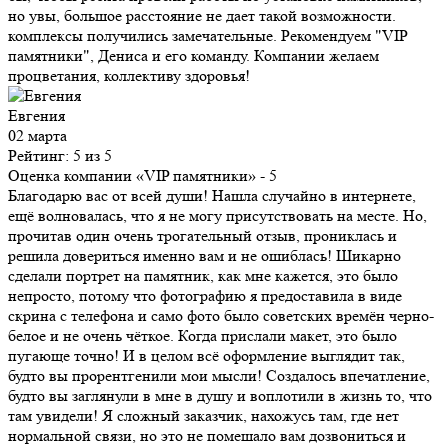
но увы, большое расстояние не дает такой возможности.
комплексы получились замечательные. Рекомендуем "VIP
памятники", Дениса и его команду. Компании желаем
процветания, коллективу здоровья!
Евгения
02 марта
Рейтинг: 5 из 5
Оценка компании «VIP памятники»
- 5
Благодарю вас от всей души! Нашла случайно в интернете,
ещё волновалась, что я не могу присутствовать на месте. Но,
прочитав один очень трогательный отзыв, прониклась и
решила довериться именно вам и не ошиблась! Шикарно
сделали портрет на памятник, как мне кажется, это было
непросто, потому что фотографию я предоставила в виде
скрина с телефона и само фото было советских времён черно-
белое и не очень чёткое. Когда прислали макет, это было
пугающе точно! И в целом всё оформление выглядит так,
будто вы прорентгенили мои мысли! Создалось впечатление,
будто вы заглянули в мне в душу и воплотили в жизнь то, что
там увидели! Я сложный заказчик, нахожусь там, где нет
нормальной связи, но это не помешало вам дозвониться и