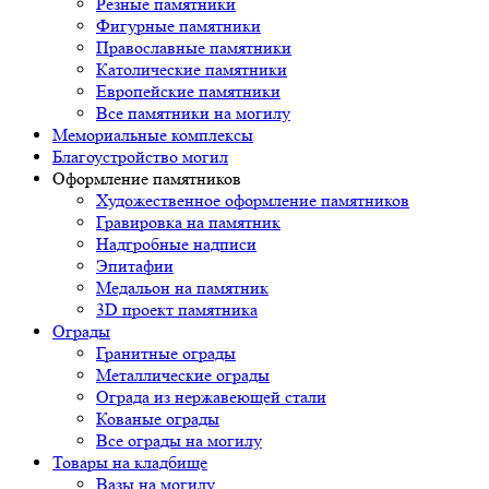
Резные памятники
Фигурные памятники
Православные памятники
Католические памятники
Европейские памятники
Все памятники на могилу
Мемориальные комплексы
Благоустройство могил
Оформление памятников
Художественное оформление памятников
Гравировка на памятник
Надгробные надписи
Эпитафии
Медальон на памятник
3D проект памятника
Ограды
Гранитные ограды
Металлические ограды
Ограда из нержавеющей стали
Кованые ограды
Все ограды на могилу
Товары на кладбище
Вазы на могилу