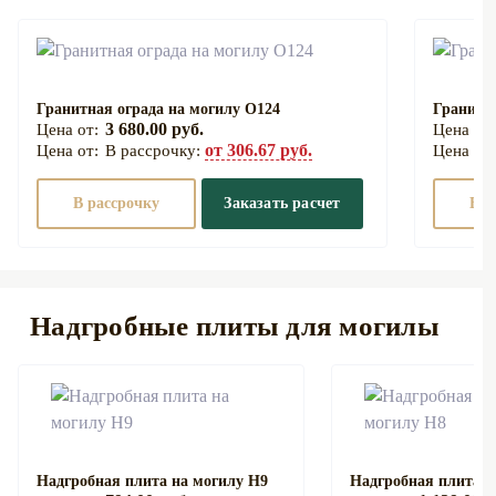
Гранитная ограда на могилу О124
Гранитна
3 680.00 руб.
от 306.67 руб.
В рассрочку:
В рассрочку
Заказать расчет
В р
Надгробные плиты для могилы
Надгробная плита на могилу Н9
Надгробная плита н