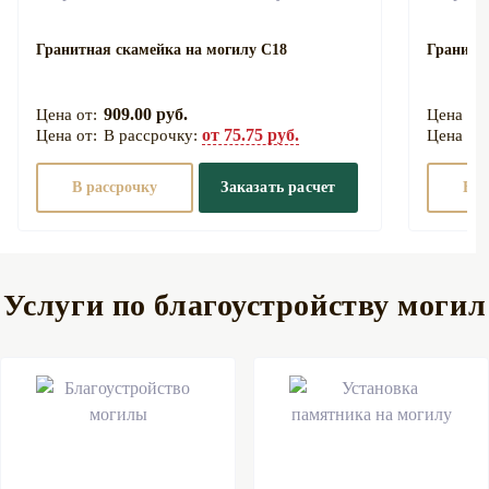
Гранитная скамейка на могилу С18
Гранитн
909.00 руб.
от 75.75 руб.
В рассрочку:
В рассрочку
Заказать расчет
В р
Услуги по благоустройству могил