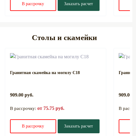
В рассрочку
Заказать расчет
В 
Столы и скамейки
Гранитная скамейка на могилу С18
Гранитн
909.00 руб.
909.00 р
от 75.75 руб.
В рассрочку:
В расср
В рассрочку
Заказать расчет
В 