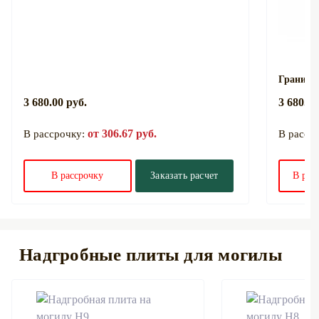
Гранитна
3 680.00 руб.
3 680.00
от 306.67 руб.
В рассрочку:
В расср
В рассрочку
Заказать расчет
В рас
Надгробные плиты для могилы