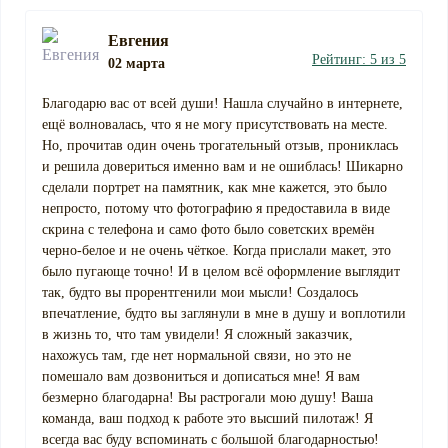
Евгения
Рейтинг: 5 из 5
02 марта
Благодарю вас от всей души! Нашла случайно в интернете,
ещё волновалась, что я не могу присутствовать на месте.
Но, прочитав один очень трогательный отзыв, прониклась
и решила довериться именно вам и не ошиблась! Шикарно
сделали портрет на памятник, как мне кажется, это было
непросто, потому что фотографию я предоставила в виде
скрина с телефона и само фото было советских времён
черно-белое и не очень чёткое. Когда прислали макет, это
было пугающе точно! И в целом всё оформление выглядит
так, будто вы прорентгенили мои мысли! Создалось
впечатление, будто вы заглянули в мне в душу и воплотили
в жизнь то, что там увидели! Я сложный заказчик,
нахожусь там, где нет нормальной связи, но это не
помешало вам дозвониться и дописаться мне! Я вам
безмерно благодарна! Вы растрогали мою душу! Ваша
команда, ваш подход к работе это высший пилотаж! Я
всегда вас буду вспоминать с большой благодарностью!