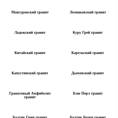
Мансуровский гранит
Лезниковский гранит
Ладожский гранит
Куру Грей гранит
Китайский гранит
Карельский гранит
Капустинский гранит
Дымовский гранит
Гранатовый Амфиболит
Блю Перл гранит
гранит
Балтик Грин гранит
Балтик Браун гранит