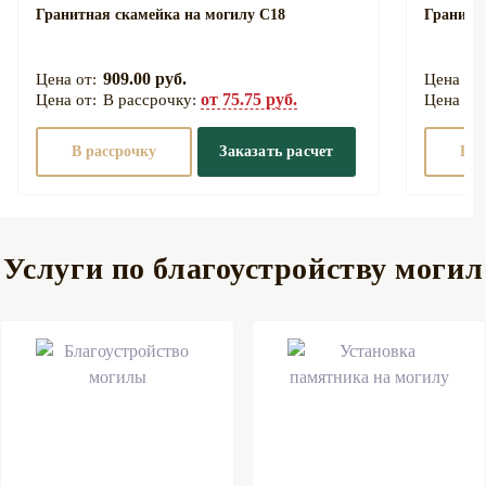
Гранитная скамейка на могилу С18
Гранитн
909.00 руб.
от 75.75 руб.
В рассрочку:
В рассрочку
Заказать расчет
В р
Услуги по благоустройству могил