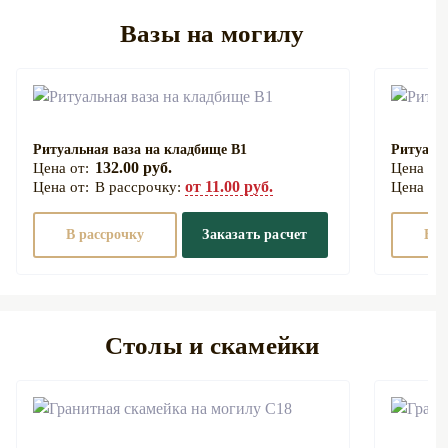
Вазы на могилу
Ритуальная ваза на кладбище В1
Ритуаль
132.00 руб.
от 11.00 руб.
В рассрочку:
В рассрочку
Заказать расчет
В р
Столы и скамейки