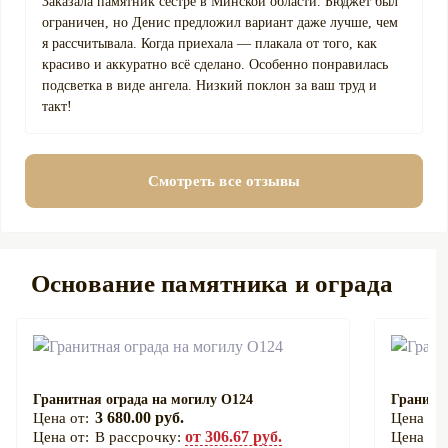
Заказала памятник сестре в Минской области. Бюджет был
ограничен, но Денис предложил вариант даже лучше, чем
я рассчитывала. Когда приехала — плакала от того, как
красиво и аккуратно всё сделано. Особенно понравилась
подсветка в виде ангела. Низкий поклон за ваш труд и
такт!
Смотреть все отзывы
Основание памятника и ограда
Гранитная ограда на могилу О124
Гранитна
3 680.00 руб.
от 306.67 руб.
В рассрочку: