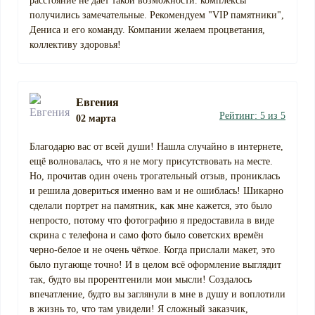
расстояние не дает такой возможности. комплексы
получились замечательные. Рекомендуем "VIP памятники",
Дениса и его команду. Компании желаем процветания,
коллективу здоровья!
Евгения
Рейтинг: 5 из 5
02 марта
Благодарю вас от всей души! Нашла случайно в интернете,
ещё волновалась, что я не могу присутствовать на месте.
Но, прочитав один очень трогательный отзыв, прониклась
и решила довериться именно вам и не ошиблась! Шикарно
сделали портрет на памятник, как мне кажется, это было
непросто, потому что фотографию я предоставила в виде
скрина с телефона и само фото было советских времён
черно-белое и не очень чёткое. Когда прислали макет, это
было пугающе точно! И в целом всё оформление выглядит
так, будто вы прорентгенили мои мысли! Создалось
впечатление, будто вы заглянули в мне в душу и воплотили
в жизнь то, что там увидели! Я сложный заказчик,