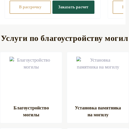
В рассрочку
Заказать расчет
В р
Услуги по благоустройству могил
Благоустройство
Установка памятника
могилы
на могилу