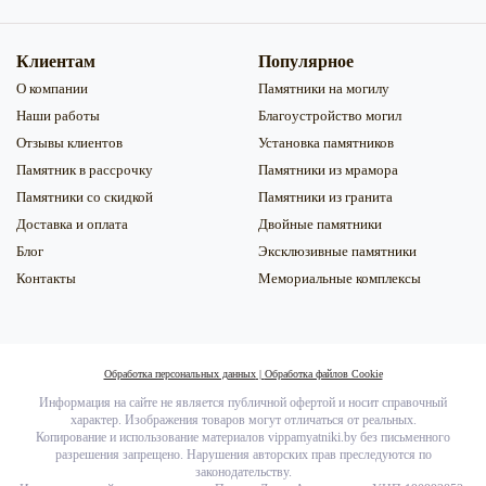
Клиентам
Популярное
О компании
Памятники на могилу
Наши работы
Благоустройство могил
Отзывы клиентов
Установка памятников
Памятник в рассрочку
Памятники из мрамора
Памятники со скидкой
Памятники из гранита
Доставка и оплата
Двойные памятники
Блог
Эксклюзивные памятники
Контакты
Мемориальные комплексы
Обработка персональных данных
|
Обработка файлов Сookie
Информация на сайте не является публичной офертой и носит справочный
характер. Изображения товаров могут отличаться от реальных.
Копирование и использование материалов vippamyatniki.by без письменного
разрешения запрещено. Нарушения авторских прав преследуются по
законодательству.