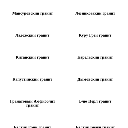
Мансуровский гранит
Лезниковский гранит
Ладожский гранит
Куру Грей гранит
Китайский гранит
Карельский гранит
Капустинский гранит
Дымовский гранит
Гранатовый Амфиболит
Блю Перл гранит
гранит
Балтик Грин гранит
Балтик Браун гранит