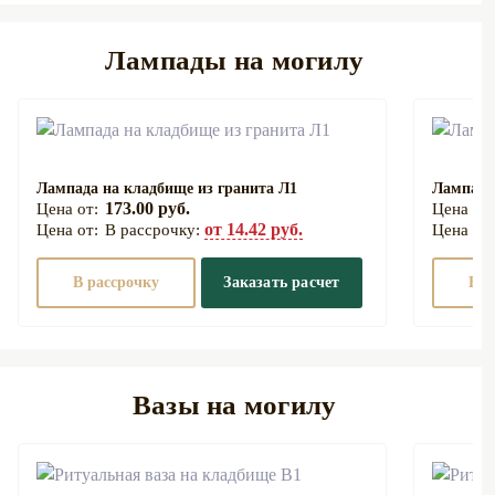
Лампады на могилу
Лампада на кладбище из гранита Л1
Лампада
173.00 руб.
от 14.42 руб.
В рассрочку:
В рассрочку
Заказать расчет
В р
Вазы на могилу