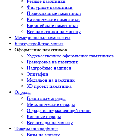
Резные памятники
Фигурные памятники
Православные памятники
Католические памятники
Европейские памятники
Все памятники на могилу
Мемориальные комплексы
Благоустройство могил
Оформление памятников
Художественное оформление памятников
Гравировка на памятник
Надгробные надписи
Эпитафии
Медальон на памятник
3D проект памятника
Ограды
Гранитные ограды
Металлические ограды
Ограда из нержавеющей стали
Кованые ограды
Все ограды на могилу
Товары на кладбище
Вазы на могилу