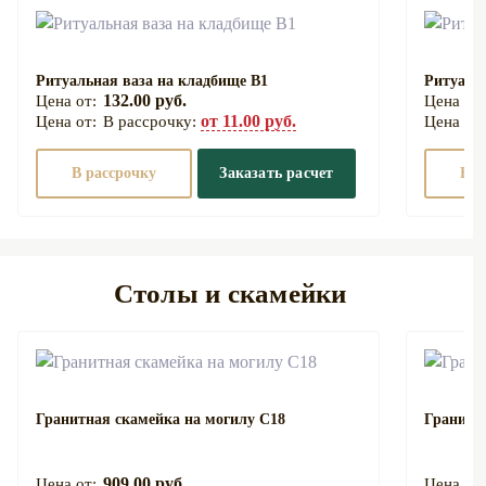
Ритуальная ваза на кладбище В1
Ритуаль
132.00 руб.
от 11.00 руб.
В рассрочку:
В рассрочку
Заказать расчет
В р
Столы и скамейки
Гранитная скамейка на могилу С18
Гранитн
909.00 руб.