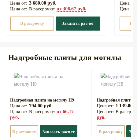
3 680.00 руб.
от 306.67 руб.
В рассрочку:
В рассрочку
Заказать расчет
В р
Надгробные плиты для могилы
Надгробная плита на могилу Н9
Надгробная плита н
794.00 руб.
1 139.00 р
от 66.17
В рассрочку:
В рассроч
руб.
руб.
В рассрочку
Заказать расчет
В рассрочку
Зак