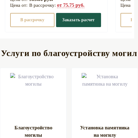
от 75.75 руб.
В рассрочку:
В рассрочку
Заказать расчет
В р
Услуги по благоустройству могил
Благоустройство
Установка памятника
могилы
на могилу