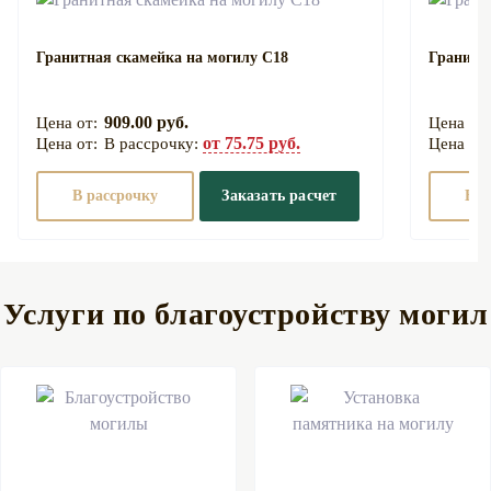
Гранитная скамейка на могилу С18
Гранитн
909.00 руб.
от 75.75 руб.
В рассрочку:
В рассрочку
Заказать расчет
В р
Услуги по благоустройству могил