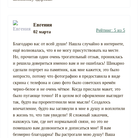
Евгения
Рейтинг: 5 из 5
02 марта
Благодарю вас от всей души! Нашла случайно в интернете,
ещё волновалась, что я не могу присутствовать на месте.
Но, прочитав один очень трогательный отзыв, прониклась
и решила довериться именно вам и не ошиблась! Шикарно
сделали портрет на памятник, как мне кажется, это было
непросто, потому что фотографию я предоставила в виде
скрина с телефона и само фото было советских времён
черно-белое и не очень чёткое. Когда прислали макет, это
было пугающе точно! И в целом всё оформление выглядит
так, будто вы прорентгенили мои мысли! Создалось
впечатление, будто вы заглянули в мне в душу и воплотили
в жизнь то, что там увидели! Я сложный заказчик,
нахожусь там, где нет нормальной связи, но это не
помешало вам дозвониться и дописаться мне! Я вам
безмерно благодарна! Вы растрогали мою душу! Ваша