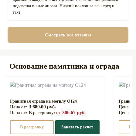
подсветка в виде ангела. Низкий поклон за ваш труд и
такт!
Смотреть все отзывы
Основание памятника и ограда
Гранитная ограда на могилу О124
Гранитна
3 680.00 руб.
от 306.67 руб.
В рассрочку:
В рассрочку
Заказать расчет
В р