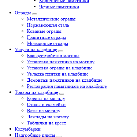
Коричневые памятники
Черные памятники
Ограды
Металлические ограды
Нержавеющая сталь
Кованые ограды
Гранитные ограды
Мраморные ограды
Услуги на кладбище
Благоустройство могилы
Установка памятника на могилу
Установка ограды на кладбище
Укладка плитки на кладбище
Демонтаж памятников на кладбище
Реставрация памятников на кладбище
Товары на кладбище
Кресты на могилу
Столы и скамейки
Вазы на могилу
Лампады на могилу
Таблички на крест
Колумбарии
Надгробные плиты