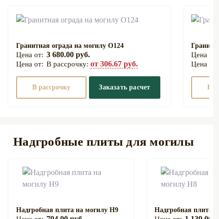
Гранитная ограда на могилу О124
Гранитна
3 680.00 руб.
от 306.67 руб.
В рассрочку:
В рассрочку
Заказать расчет
В р
Надгробные плиты для могилы
Надгробная плита на могилу Н9
Надгробная плита н
794.00 руб.
1 139.00 р