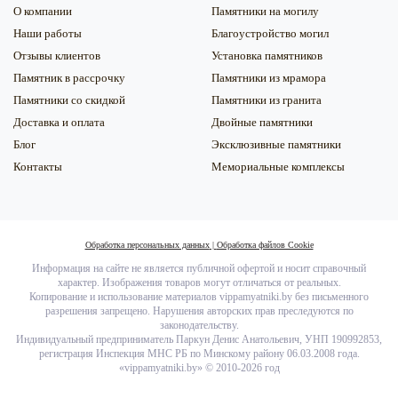
О компании
Памятники на могилу
Наши работы
Благоустройство могил
Отзывы клиентов
Установка памятников
Памятник в рассрочку
Памятники из мрамора
Памятники со скидкой
Памятники из гранита
Доставка и оплата
Двойные памятники
Блог
Эксклюзивные памятники
Контакты
Мемориальные комплексы
Обработка персональных данных
|
Обработка файлов Сookie
Информация на сайте не является публичной офертой и носит справочный
характер. Изображения товаров могут отличаться от реальных.
Копирование и использование материалов vippamyatniki.by без письменного
разрешения запрещено. Нарушения авторских прав преследуются по
законодательству.
Индивидуальный предприниматель Паркун Денис Анатольевич, УНП 190992853,
регистрация Инспекция МНС РБ по Минскому району 06.03.2008 года.
«
vippamyatniki.by
» © 2010-2026 год