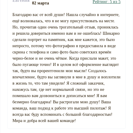
Рейтинг: 5 из 5
02 марта
Благодарю вас от всей души! Нашла случайно в интернете,
ещё волновалась, что я не могу присутствовать на месте.
Но, прочитав один очень трогательный отзыв, прониклась
и решила довериться именно вам и не ошиблась! Шикарно
сделали портрет на памятник, как мне кажется, это было
непросто, потому что фотографию я предоставила в виде
скрина с телефона и само фото было советских времён
черно-белое и не очень чёткое. Когда прислали макет, это
было пугающе точно! И в целом всё оформление выглядит
так, будто вы прорентгенили мои мысли! Создалось
впечатление, будто вы заглянули в мне в душу и воплотили
в жизнь то, что там увидели! Я сложный заказчик,
нахожусь там, где нет нормальной связи, но это не
помешало вам дозвониться и дописаться мне! Я вам
безмерно благодарна! Вы растрогали мою душу! Ваша
команда, ваш подход к работе это высший пилотаж! Я
всегда вас буду вспоминать с большой благодарностью!
Мира и добра всей вашей команде!