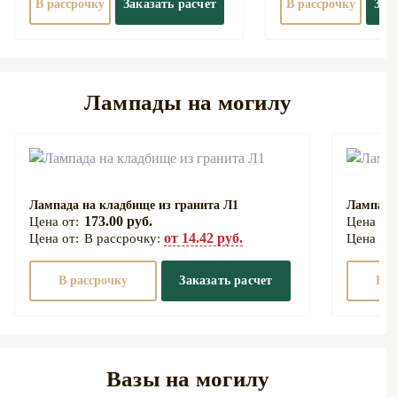
В рассрочку
Заказать расчет
В рассрочку
Зак
Лампады на могилу
Лампада на кладбище из гранита Л1
Лампада
173.00 руб.
от 14.42 руб.
В рассрочку:
В рассрочку
Заказать расчет
В р
Вазы на могилу