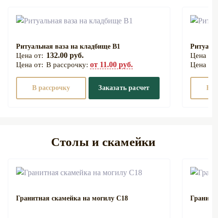
Ритуальная ваза на кладбище В1
Ритуаль
132.00 руб.
от 11.00 руб.
В рассрочку:
В рассрочку
Заказать расчет
В р
Столы и скамейки
Гранитная скамейка на могилу С18
Гранитн