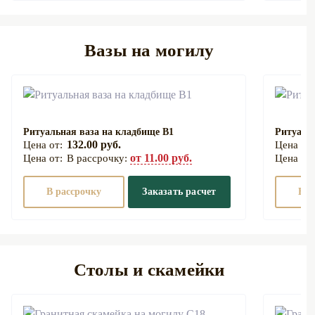
Вазы на могилу
Ритуальная ваза на кладбище В1
Ритуаль
132.00 руб.
от 11.00 руб.
В рассрочку:
В рассрочку
Заказать расчет
В р
Столы и скамейки