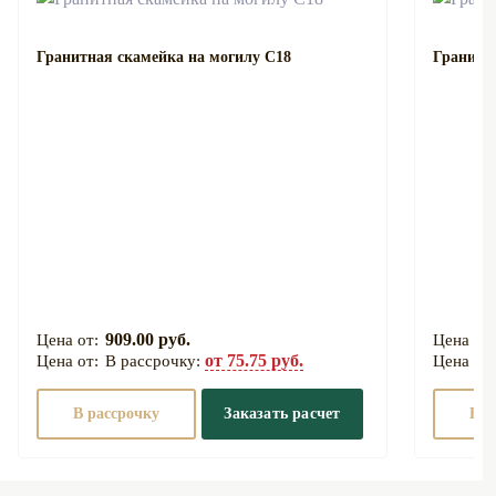
Гранитная скамейка на могилу С18
Гранитн
909.00 руб.
от 75.75 руб.
В рассрочку:
В рассрочку
Заказать расчет
В р