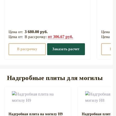
3 680.00 руб.
от 306.67 руб.
В рассрочку:
В рассрочку
Заказать расчет
В р
Надгробные плиты для могилы
Надгробная плита на могилу Н9
Надгробная плита н