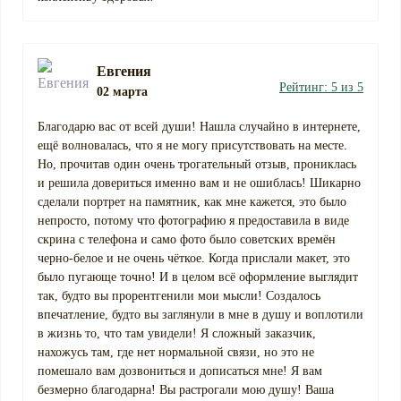
Евгения
Рейтинг: 5 из 5
02 марта
Благодарю вас от всей души! Нашла случайно в интернете,
ещё волновалась, что я не могу присутствовать на месте.
Но, прочитав один очень трогательный отзыв, прониклась
и решила довериться именно вам и не ошиблась! Шикарно
сделали портрет на памятник, как мне кажется, это было
непросто, потому что фотографию я предоставила в виде
скрина с телефона и само фото было советских времён
черно-белое и не очень чёткое. Когда прислали макет, это
было пугающе точно! И в целом всё оформление выглядит
так, будто вы прорентгенили мои мысли! Создалось
впечатление, будто вы заглянули в мне в душу и воплотили
в жизнь то, что там увидели! Я сложный заказчик,
нахожусь там, где нет нормальной связи, но это не
помешало вам дозвониться и дописаться мне! Я вам
безмерно благодарна! Вы растрогали мою душу! Ваша