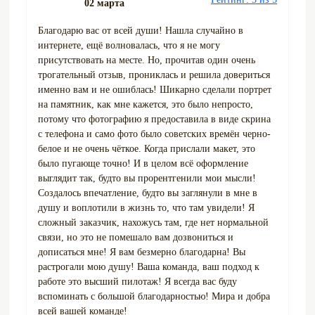
02 марта
Благодарю вас от всей души! Нашла случайно в
интернете, ещё волновалась, что я не могу
присутствовать на месте. Но, прочитав один очень
трогательный отзыв, прониклась и решила довериться
именно вам и не ошиблась! Шикарно сделали портрет
на памятник, как мне кажется, это было непросто,
потому что фотографию я предоставила в виде скрина
с телефона и само фото было советских времён черно-
белое и не очень чёткое. Когда прислали макет, это
было пугающе точно! И в целом всё оформление
выглядит так, будто вы прорентгенили мои мысли!
Создалось впечатление, будто вы заглянули в мне в
душу и воплотили в жизнь то, что там увидели! Я
сложный заказчик, нахожусь там, где нет нормальной
связи, но это не помешало вам дозвониться и
дописаться мне! Я вам безмерно благодарна! Вы
растрогали мою душу! Ваша команда, ваш подход к
работе это высший пилотаж! Я всегда вас буду
вспоминать с большой благодарностью! Мира и добра
всей вашей команде!